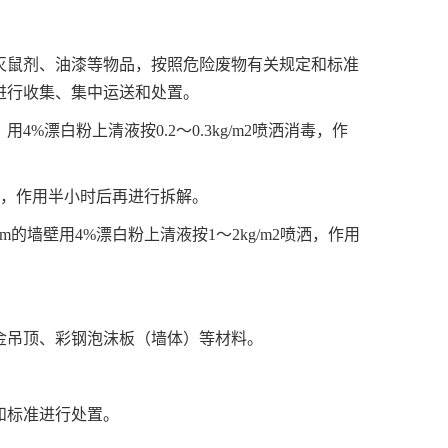
、灭鼠剂、油漆等物品，按照危险废物有关规定和标准
进行收集、集中运送和处置。
漂白粉上清液按0.2～0.3kg/m2喷洒消毒，作
墙壁，作用半小时后再进行拆解。
墙壁用4%漂白粉上清液按1～2kg/m2喷洒，作用
合金吊顶、彩钢泡沫板（墙体）等材料。
和标准进行处置。