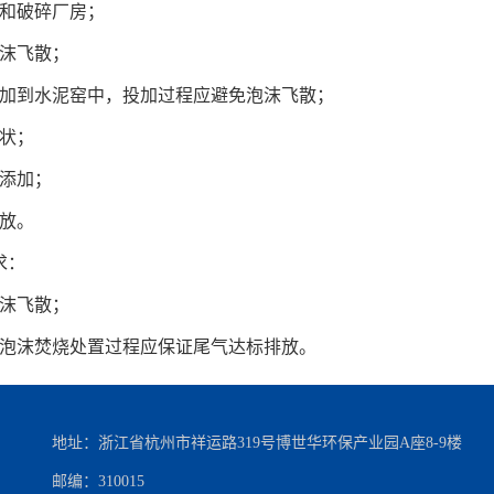
房和破碎厂房；
泡沫飞散；
投加到水泥窑中，投加过程应避免泡沫飞散；
状；
添加；
放。
求：
泡沫飞散；
，泡沫焚烧处置过程应保证尾气达标排放。
地址：浙江省杭州市祥运路319号博世华环保产业园A座8-9楼
邮编：310015