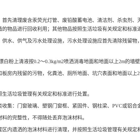
理，首先清理废含汞荧光灯管、废铅酸蓄电池、清洁剂、杀虫剂
值的物品进行回收利用；其他物品按照生活垃圾有关规定和标准
供水、供气及污水处理设施，污水处理设施应首先清除残留物，用4%
漂白粉上清液按0.2～0.3kg/m2喷洒消毒地面和地面以上2m的
和板房内残留的污物，化粪池、厕所地面、坑穴表面和地面以上2m的
按照生活垃圾管理有关规定和标准进行处置。
分类收集：门窗玻璃、塑钢门窗框、紧固件、钢柱梁、PVC或铝
板材料的完整性，不得随处丢弃泡沫材料。
安置区内遗洒的泡沫材料进行清理，并按照生活垃圾管理有关规定